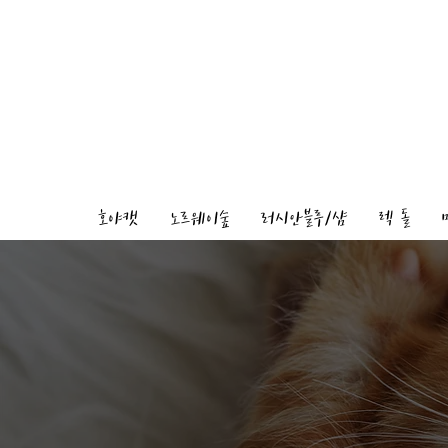
호야캣
노르웨이숲
러시안블루/샴
렉 돌