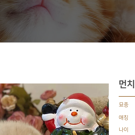
먼치
묘종
애칭
나이