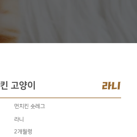
라니
킨 고양이
먼치킨 숏레그
라니
2개월령