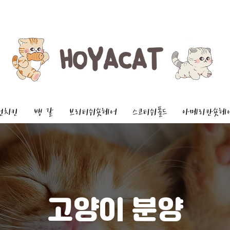
먼치킨
뱅 갈
브리티쉬숏헤어
스코티쉬폴드
아메리칸숏헤
고양이 분양