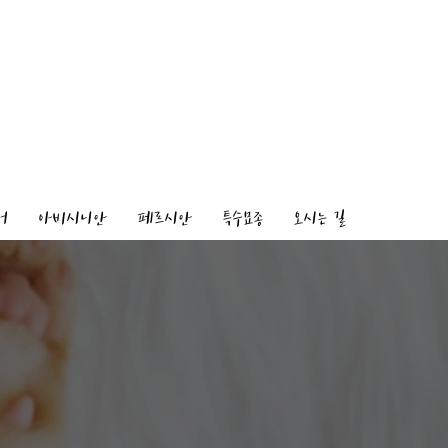
어
아비시니안
페르시안
특수묘종
오시는 길