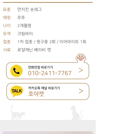
묘종
먼치킨 숏레그
애칭
무쥬
나이
2개월령
모색
크림바이
접종
1차 접종 / 원구충 2회 / 이어마이트 1회
사료
로얄캐닌 베이비 캣