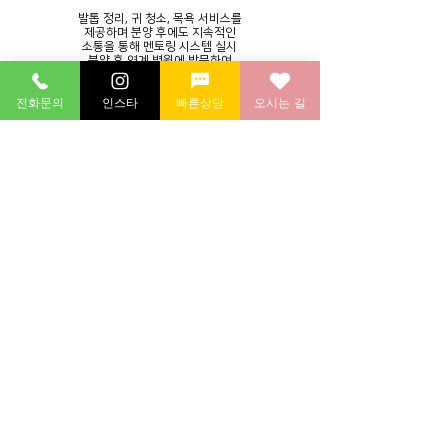
발톱 정리, 귀 청소, 목욕 서비스를
제공하며 분양 후에도 지속적인
소통을 통해 멘토링 시스템 실시
분양 후 연계 병원에 방문하여
​건강 검진 후 귀가
전화문의
인스타
빠른상담
오시는 길
예약 분양
원하는 이상형의 고양이가 있다면
​상담
원하는 고양이의 정보를
​기반으로 상담 진행
(묘종/모색/성별/분양가)
매장 방문