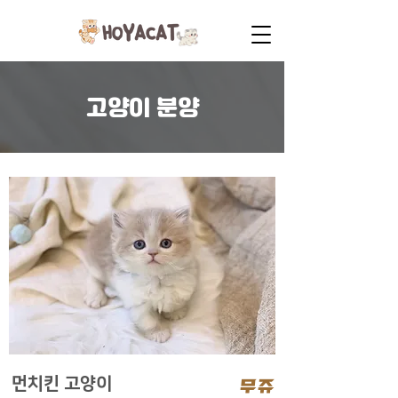
고양이 분양
먼치킨 고양이
무쥬