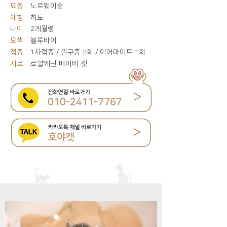
묘종
노르웨이숲
애칭
히도
나이
2개월령
모색
블루바이
접종
1차접종 / 원구충 2회 / 이어마이트 1회
사료
로얄캐닌 베이비 캣