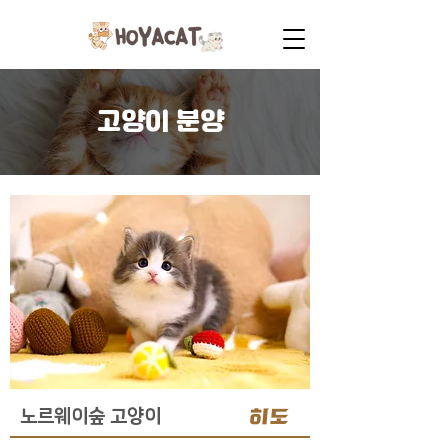
고양이 분양
히도
노르웨이숲 고양이