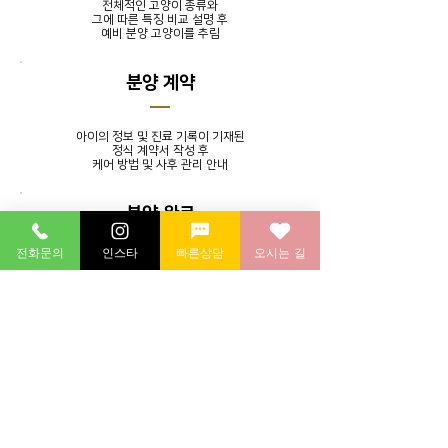
전체적인 고양이 종류와
그에 따른 특징 비교 설명 후
​예비 분양 고양이를 추림
분양 계약
아이의 정보 및 진료 기록이 기재된
정식 계약서 작성 후
​케어 방법 및 사후 관리 안내
분양 완료
전화문의
인스타
빠른상담
오시는 길
발톱 정리, 귀 청소, 목욕 서비스를
제공하며 분양 후에도 지속적인
소통을 통해 멘토링 시스템 실시
분양 후 연계 병원에 방문하여
​건강 검진 후 귀가