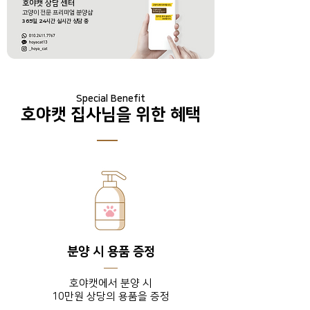
호야캣 상담 센터
​고양이 전문 프리미엄 분양샵
365
일
24
시간 실시간 상담 중
Special Benefit
호야캣 집사님을 위한 혜택
분양 시 용품 증정
호야캣에서 분양 시
10만원 상당의 용품을 증정