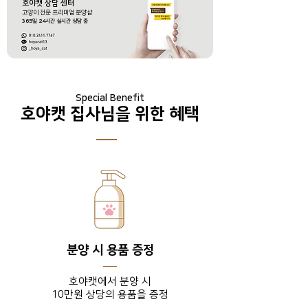
호야캣 상담 센터
​고양이 전문 프리미엄 분양샵
365
일
24
시간 실시간 상담 중
Special Benefit
호야캣 집사님을 위한 혜택
분양 시 용품 증정
호야캣에서 분양 시
10만원 상당의 용품을 증정