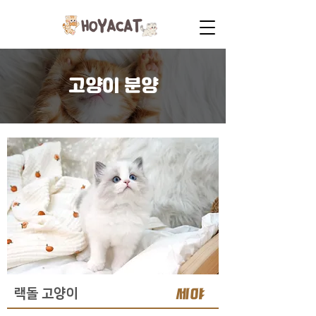
고양이 분양
세야
랙돌 고양이