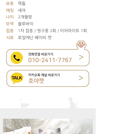
묘종
랙돌
애칭
세야
나이
2개월령
모색
블루바이
접종
1차 접종 / 원구충 2회 / 이어마이트 1회
사료
로얄캐닌 베이비 캣