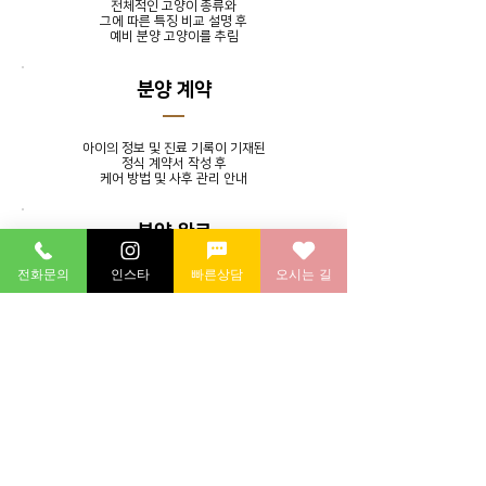
전체적인 고양이 종류와
그에 따른 특징 비교 설명 후
​예비 분양 고양이를 추림
분양 계약
아이의 정보 및 진료 기록이 기재된
정식 계약서 작성 후
​케어 방법 및 사후 관리 안내
분양 완료
전화문의
인스타
빠른상담
오시는 길
발톱 정리, 귀 청소, 목욕 서비스를
제공하며 분양 후에도 지속적인
소통을 통해 멘토링 시스템 실시
분양 후 연계 병원에 방문하여
​건강 검진 후 귀가