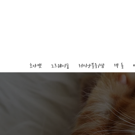
호야캣
노르웨이숲
러시안블루/샴
렉 돌