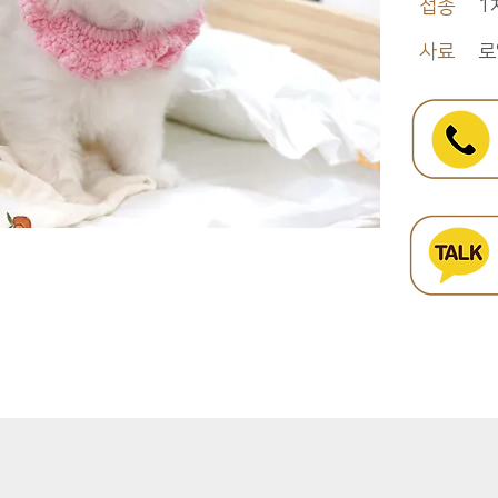
접종
1
사료
로