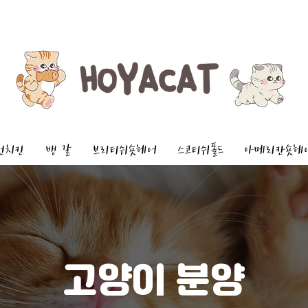
먼치킨
뱅 갈
브리티쉬숏헤어
스코티쉬폴드
아메리칸숏헤
고양이 분양