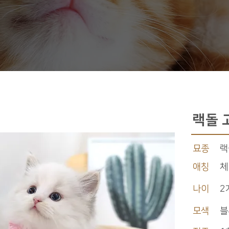
랙돌 
묘종
랙
애칭
체
나이
2
모색
블