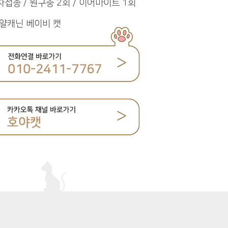
차접종 / 원구충 2회 / 이어마이트 1회
얄캐닌 베이비 캣