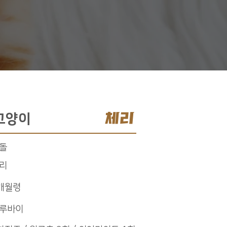
체리
고양이
돌
리
개월령
루바이