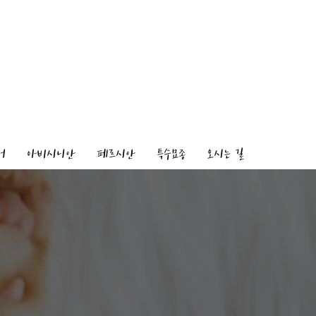
어
아비시니안
페르시안
특수묘종
오시는 길