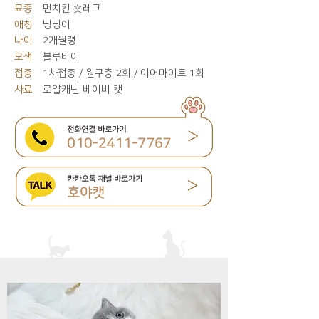
묘종
먼치킨 숏레그
애칭
닝닝이
나이
2개월령
모색
블루바이
접종
1차접종 / 원구충 2회 / 이어마이트 1회
사료
로얄캐닌 베이비 캣