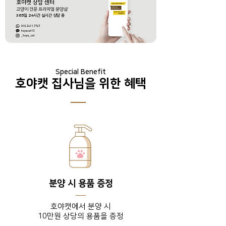
호야캣 상담 센터
​고양이 전문 프리미엄 분양샵
365
일
24
시간 실시간 상담 중
Special Benefit
호야캣 집사님을 위한 혜택
분양 시 용품 증정
호야캣에서 분양 시
10만원 상당의 용품을 증정