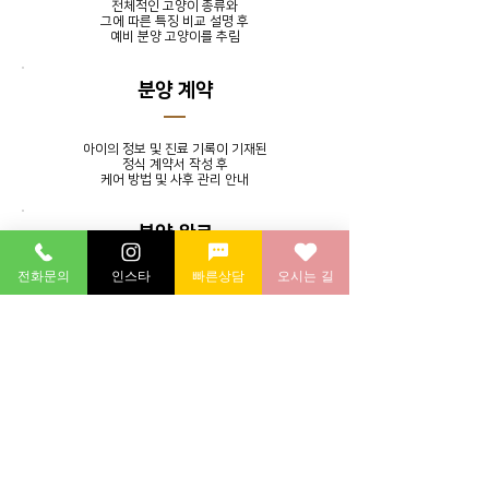
전체적인 고양이 종류와
그에 따른 특징 비교 설명 후
​예비 분양 고양이를 추림
분양 계약
아이의 정보 및 진료 기록이 기재된
정식 계약서 작성 후
​케어 방법 및 사후 관리 안내
분양 완료
전화문의
인스타
빠른상담
오시는 길
발톱 정리, 귀 청소, 목욕 서비스를
제공하며 분양 후에도 지속적인
소통을 통해 멘토링 시스템 실시
분양 후 연계 병원에 방문하여
​건강 검진 후 귀가