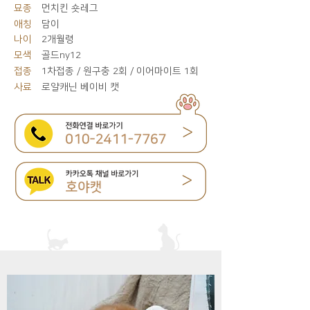
묘종
먼치킨 숏레그
애칭
담이
나이
2개월령
모색
골드ny12
접종
1차접종 / 원구충 2회 / 이어마이트 1회
사료
로얄캐닌 베이비 캣