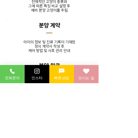
전체적인 고양이 종류와
그에 따른 특징 비교 설명 후
​예비 분양 고양이를 추림
분양 계약
아이의 정보 및 진료 기록이 기재된
정식 계약서 작성 후
​케어 방법 및 사후 관리 안내
분양 완료
전화문의
인스타
빠른상담
오시는 길
발톱 정리, 귀 청소, 목욕 서비스를
제공하며 분양 후에도 지속적인
소통을 통해 멘토링 시스템 실시
분양 후 연계 병원에 방문하여
​건강 검진 후 귀가