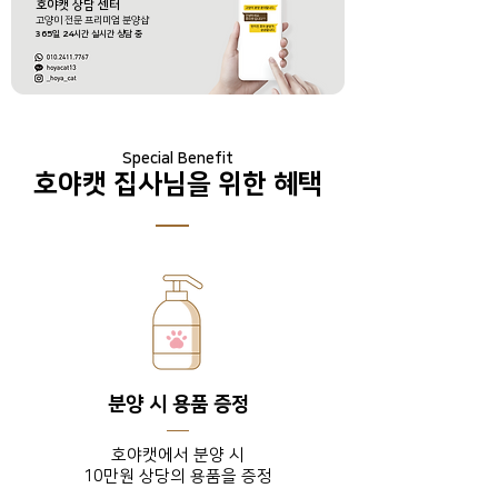
호야캣 상담 센터
​고양이 전문 프리미엄 분양샵
365
일
24
시간 실시간 상담 중
Special Benefit
호야캣 집사님을 위한 혜택
분양 시 용품 증정
호야캣에서 분양 시
10만원 상당의 용품을 증정