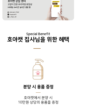
호야캣 상담 센터
​고양이 전문 프리미엄 분양샵
365
일
24
시간 실시간 상담 중
Special Benefit
호야캣 집사님을 위한 혜택
분양 시 용품 증정
호야캣에서 분양 시
10만원 상당의 용품을 증정