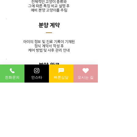
전체적인 고양이 종류와
그에 따른 특징 비교 설명 후
​예비 분양 고양이를 추림
분양 계약
아이의 정보 및 진료 기록이 기재된
정식 계약서 작성 후
​케어 방법 및 사후 관리 안내
분양 완료
전화문의
인스타
빠른상담
오시는 길
발톱 정리, 귀 청소, 목욕 서비스를
제공하며 분양 후에도 지속적인
소통을 통해 멘토링 시스템 실시
분양 후 연계 병원에 방문하여
​건강 검진 후 귀가