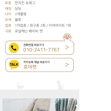
묘종
먼치킨 숏레그
애칭
딩딩
나이
2개월령
모색
블루
접종
1차접종 / 원구충 2회 / 이어마이트 1회
사료
로얄캐닌 베이비 캣