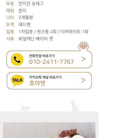
묘종
먼치킨 숏레그
애칭
준이
나이
2개월령
모색
레드밴
접종
1차접종 / 원구충 2회 / 이어마이트 1회
사료
로얄캐닌 베이비 캣