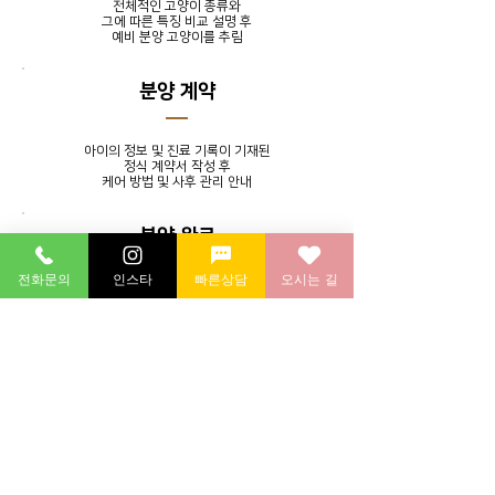
전체적인 고양이 종류와
그에 따른 특징 비교 설명 후
​예비 분양 고양이를 추림
분양 계약
아이의 정보 및 진료 기록이 기재된
정식 계약서 작성 후
​케어 방법 및 사후 관리 안내
분양 완료
전화문의
인스타
빠른상담
오시는 길
발톱 정리, 귀 청소, 목욕 서비스를
제공하며 분양 후에도 지속적인
소통을 통해 멘토링 시스템 실시
분양 후 연계 병원에 방문하여
​건강 검진 후 귀가