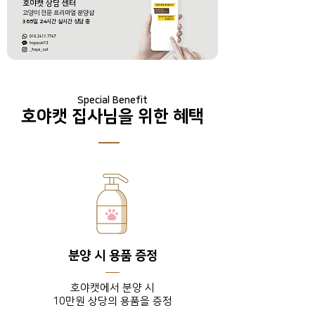
호야캣 상담 센터
​고양이 전문 프리미엄 분양샵
365
일
24
시간 실시간 상담 중
Special Benefit
호야캣 집사님을 위한 혜택
분양 시 용품 증정
호야캣에서 분양 시
10만원 상당의 용품을 증정