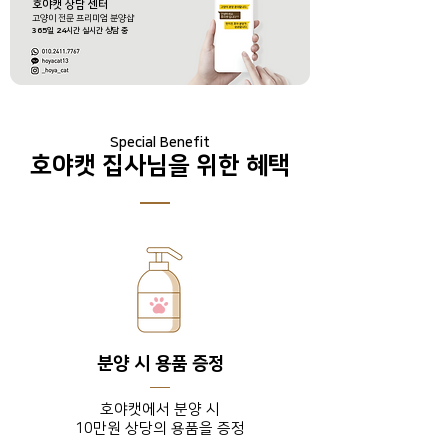
호야캣 상담 센터
​고양이 전문 프리미엄 분양샵
365
일
24
시간 실시간 상담 중
Special Benefit
호야캣 집사님을 위한 혜택
분양 시 용품 증정
호야캣에서 분양 시
10만원 상당의 용품을 증정