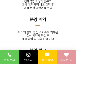
전체적인 고양이 종류와
그에 따른 특징 비교 설명 후
​예비 분양 고양이를 추림
분양 계약
아이의 정보 및 진료 기록이 기재된
정식 계약서 작성 후
​케어 방법 및 사후 관리 안내
분양 완료
전화문의
인스타
빠른상담
오시는 길
발톱 정리, 귀 청소, 목욕 서비스를
제공하며 분양 후에도 지속적인
소통을 통해 멘토링 시스템 실시
분양 후 연계 병원에 방문하여
​건강 검진 후 귀가