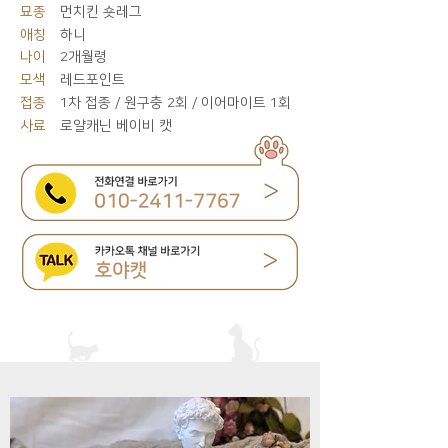
묘종
먼치킨 숏레그
애칭
하니
나이
2개월령
모색
레드포인트
접종
1차 접종 / 원구충 2회 / 이어마이트 1회
사료
로얄캐닌 베이비 캣