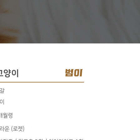
범이
고양이
갈
이
개월령
라운 (로젯)