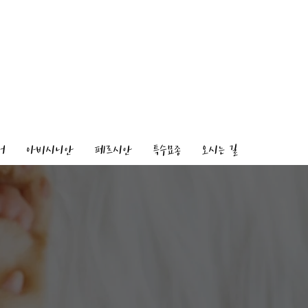
어
아비시니안
페르시안
특수묘종
오시는 길