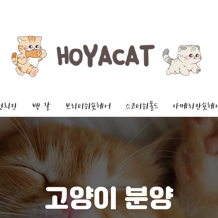
먼치킨
뱅 갈
브리티쉬숏헤어
스코티쉬폴드
아메리칸숏헤
고양이 분양