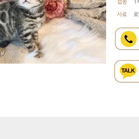
접종
1
사료
로