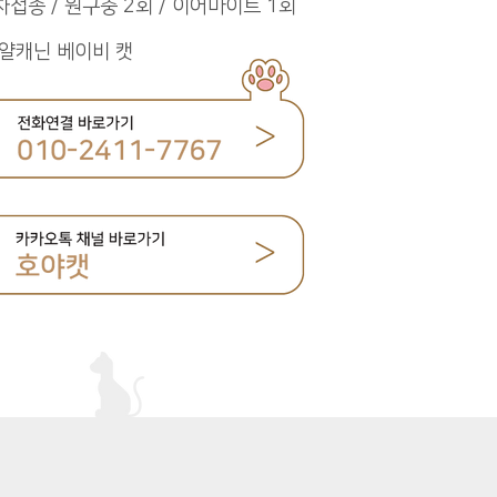
차접종 / 원구충 2회 / 이어마이트 1회
얄캐닌 베이비 캣