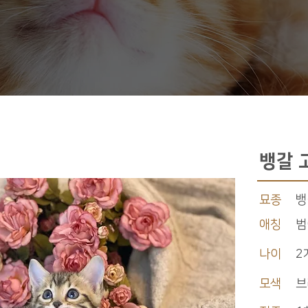
뱅갈 
묘종
뱅
애칭
범
나이
2
모색
브