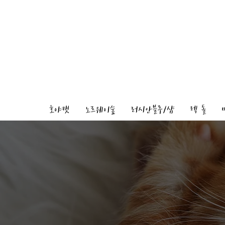
호야캣
노르웨이숲
러시안블루/샴
렉 돌