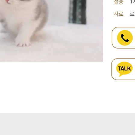
접종
1
사료
로