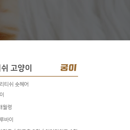
궁이
쉬 고양이
리티쉬 숏헤어
이
개월령
루바이