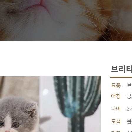
브리티
묘종
브
애칭
궁
나이
2
모색
블