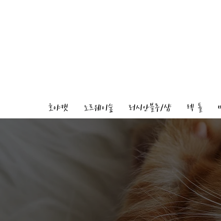
호야캣
노르웨이숲
러시안블루/샴
렉 돌