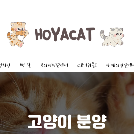
먼치킨
뱅 갈
브리티쉬숏헤어
스코티쉬폴드
아메리칸숏헤
고양이 분양