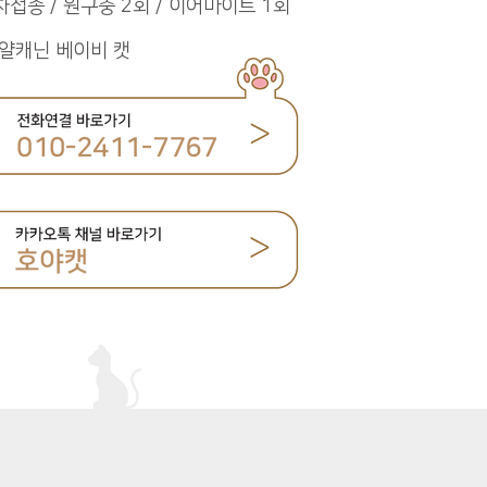
차접종 / 원구충 2회 / 이어마이트 1회
얄캐닌 베이비 캣