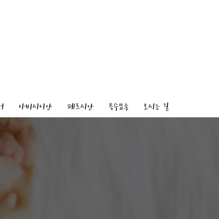
어
아비시니안
페르시안
특수묘종
오시는 길