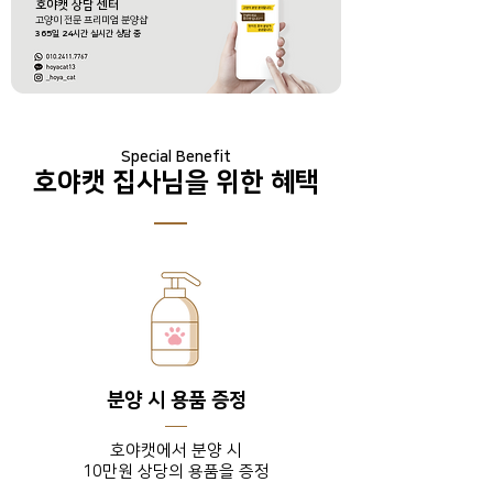
호야캣 상담 센터
​고양이 전문 프리미엄 분양샵
365
일
24
시간 실시간 상담 중
Special Benefit
호야캣 집사님을 위한 혜택
분양 시 용품 증정
호야캣에서 분양 시
10만원 상당의 용품을 증정