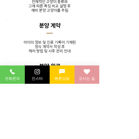
전체적인 고양이 종류와
그에 따른 특징 비교 설명 후
​예비 분양 고양이를 추림
분양 계약
아이의 정보 및 진료 기록이 기재된
정식 계약서 작성 후
​케어 방법 및 사후 관리 안내
분양 완료
전화문의
인스타
빠른상담
오시는 길
발톱 정리, 귀 청소, 목욕 서비스를
제공하며 분양 후에도 지속적인
소통을 통해 멘토링 시스템 실시
분양 후 연계 병원에 방문하여
​건강 검진 후 귀가