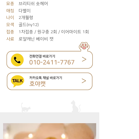
묘종
브리티쉬 숏헤어
애칭
다별이
나이
2개월령
모색
골드(ny12)
접종
1차접종 / 원구충 2회 / 이어마이트 1회
사료
로얄캐닌 베이비 캣