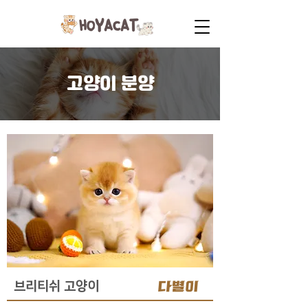
고양이 분양
다별이
브리티쉬 고양이