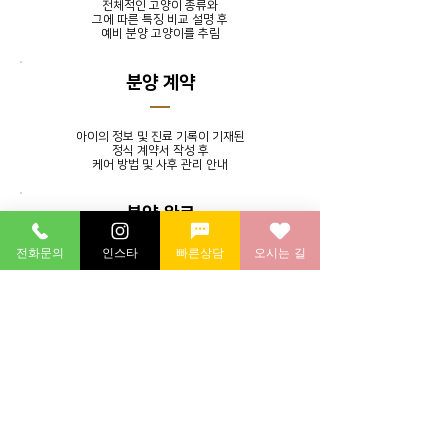
전체적인 고양이 종류와
그에 따른 특징 비교 설명 후
​예비 분양 고양이를 추림
분양 계약
아이의 정보 및 진료 기록이 기재된
정식 계약서 작성 후
​케어 방법 및 사후 관리 안내
분양 완료
전화문의
인스타
빠른상담
오시는 길
발톱 정리, 귀 청소, 목욕 서비스를
제공하며 분양 후에도 지속적인
소통을 통해 멘토링 시스템 실시
분양 후 연계 병원에 방문하여
​건강 검진 후 귀가