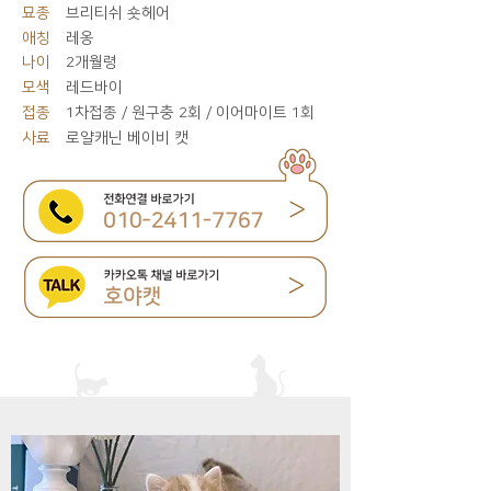
묘종
브리티쉬 숏헤어
애칭
레옹
나이
2개월령
모색
레드바이
접종
1차접종 / 원구충 2회 / 이어마이트 1회
사료
로얄캐닌 베이비 캣