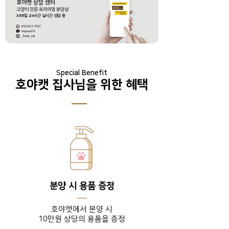
호야캣 상담 센터
​고양이 전문 프리미엄 분양샵
365
일
24
시간 실시간 상담 중
Special Benefit
호야캣 집사님을 위한 혜택
분양 시 용품 증정
호야캣에서 분양 시
10만원 상당의 용품을 증정