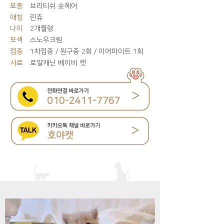
묘종
브리티쉬 숏헤어
애칭
린츄
나이
2개월령
모색
스노우크림
접종
1차접종 / 원구충 2회 / 이어마이트 1회
사료
로얄캐닌 베이비 캣