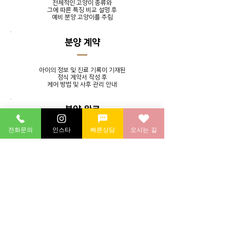
전체적인 고양이 종류와
그에 따른 특징 비교 설명 후
​예비 분양 고양이를 추림
분양 계약
아이의 정보 및 진료 기록이 기재된
정식 계약서 작성 후
​케어 방법 및 사후 관리 안내
분양 완료
전화문의
인스타
빠른상담
오시는 길
발톱 정리, 귀 청소, 목욕 서비스를
제공하며 분양 후에도 지속적인
소통을 통해 멘토링 시스템 실시
분양 후 연계 병원에 방문하여
​건강 검진 후 귀가