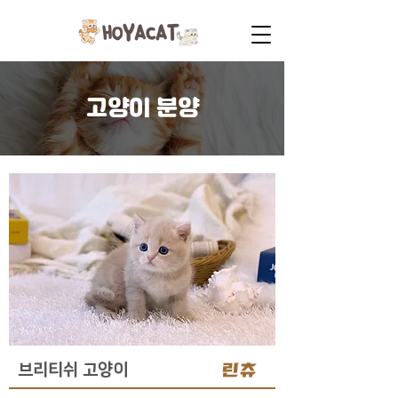
고양이 분양
린츄
브리티쉬 고양이