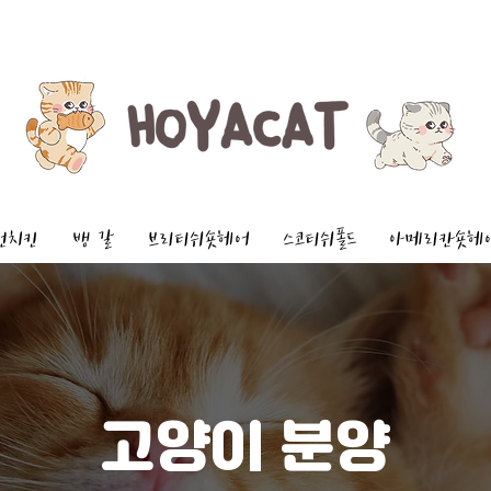
먼치킨
뱅 갈
브리티쉬숏헤어
스코티쉬폴드
아메리칸숏헤
고양이 분양