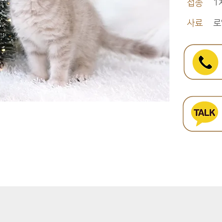
접종
1
사료
로