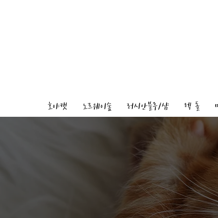
호야캣
노르웨이숲
러시안블루/샴
렉 돌