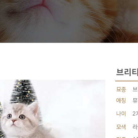
브리티
묘종
브
애칭
뮤
나이
2
모색
라