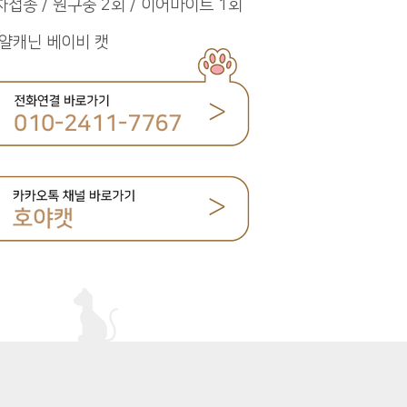
차접종 / 원구충 2회 / 이어마이트 1회
얄캐닌 베이비 캣