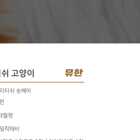
뮤한
쉬 고양이
리티쉬 숏헤어
한
개월령
일락태비