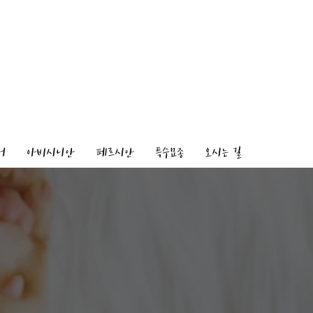
어
아비시니안
페르시안
특수묘종
오시는 길