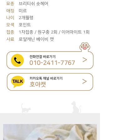
묘종
브리티쉬 숏헤어
애칭
미르
나이
2개월령
모색
포인트
접종
1차접종 / 원구충 2회 / 이어마이트 1회
사료
로얄캐닌 베이비 캣