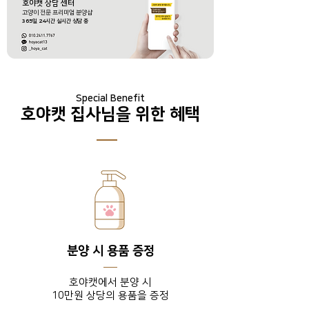
호야캣 상담 센터
​고양이 전문 프리미엄 분양샵
365
일
24
시간 실시간 상담 중
Special Benefit
호야캣 집사님을 위한 혜택
분양 시 용품 증정
호야캣에서 분양 시
10만원 상당의 용품을 증정