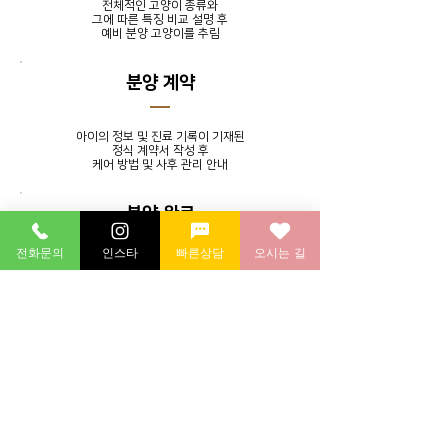
전체적인 고양이 종류와
그에 따른 특징 비교 설명 후
​예비 분양 고양이를 추림
분양 계약
아이의 정보 및 진료 기록이 기재된
정식 계약서 작성 후
​케어 방법 및 사후 관리 안내
분양 완료
전화문의
인스타
빠른상담
오시는 길
발톱 정리, 귀 청소, 목욕 서비스를
제공하며 분양 후에도 지속적인
소통을 통해 멘토링 시스템 실시
분양 후 연계 병원에 방문하여
​건강 검진 후 귀가