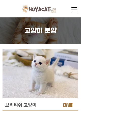
고양이 분양
미르
브리티쉬 고양이