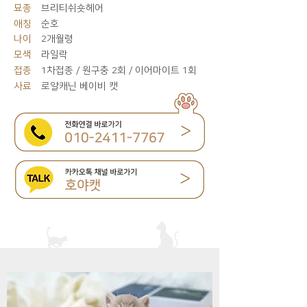
묘종
브리티쉬숏헤어
애칭
순호
나이
2개월령
모색
라일락
접종
1차접종 / 원구충 2회 / 이어마이트 1회
사료
로얄캐닌 베이비 캣