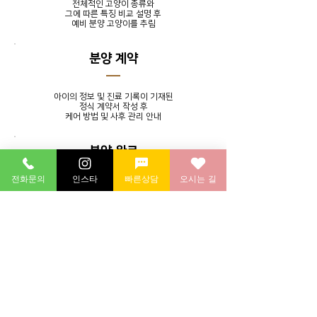
전체적인 고양이 종류와
그에 따른 특징 비교 설명 후
​예비 분양 고양이를 추림
분양 계약
아이의 정보 및 진료 기록이 기재된
정식 계약서 작성 후
​케어 방법 및 사후 관리 안내
분양 완료
전화문의
인스타
빠른상담
오시는 길
발톱 정리, 귀 청소, 목욕 서비스를
제공하며 분양 후에도 지속적인
소통을 통해 멘토링 시스템 실시
분양 후 연계 병원에 방문하여
​건강 검진 후 귀가