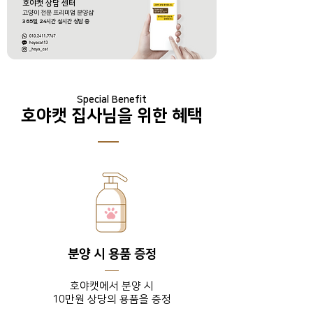
호야캣 상담 센터
​고양이 전문 프리미엄 분양샵
365
일
24
시간 실시간 상담 중
Special Benefit
호야캣 집사님을 위한 혜택
분양 시 용품 증정
호야캣에서 분양 시
10만원 상당의 용품을 증정