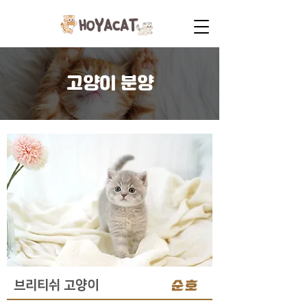
고양이 분양
순호
브리티쉬 고양이