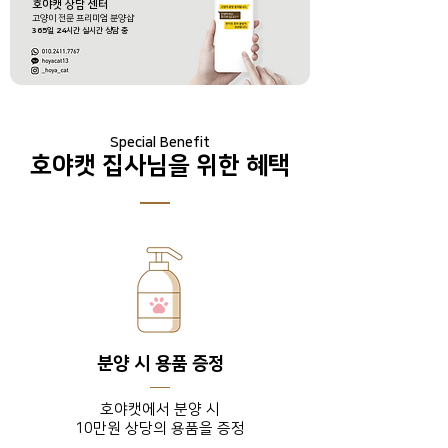
호야캣 상담 센터
​고양이 전문 프리미엄 분양샵
365
일
24
시간 실시간 상담 중
Special Benefit
호야캣 집사님을 위한 혜택
분양 시 용품 증정
호야캣에서 분양 시
10만원 상당의 용품을 증정