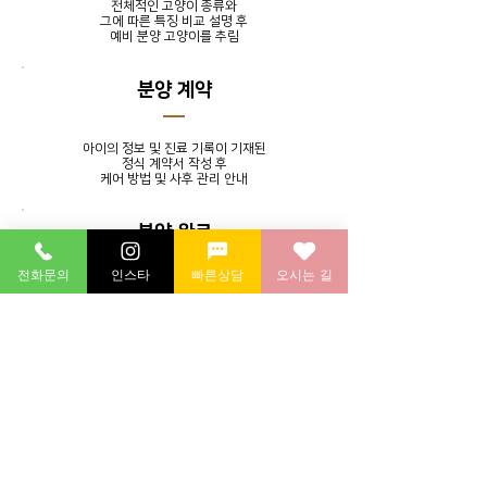
전체적인 고양이 종류와
그에 따른 특징 비교 설명 후
​예비 분양 고양이를 추림
분양 계약
아이의 정보 및 진료 기록이 기재된
정식 계약서 작성 후
​케어 방법 및 사후 관리 안내
분양 완료
전화문의
인스타
빠른상담
오시는 길
발톱 정리, 귀 청소, 목욕 서비스를
제공하며 분양 후에도 지속적인
소통을 통해 멘토링 시스템 실시
분양 후 연계 병원에 방문하여
​건강 검진 후 귀가