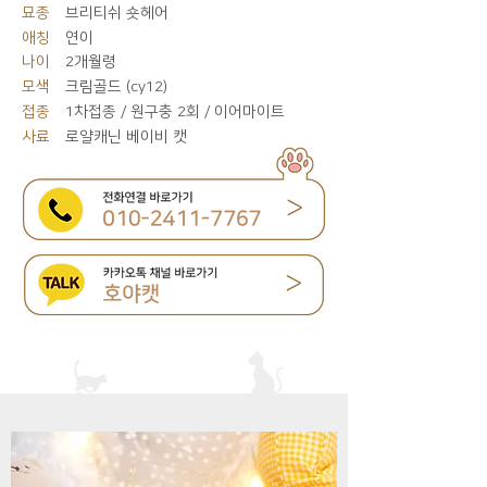
묘종
브리티쉬 숏헤어
애칭
연이
나이
2개월령
모색
크림골드 (cy12)
접종
1차접종 / 원구충 2회 / 이어마이트
사료
로얄캐닌 베이비 캣