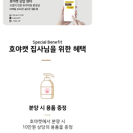
호야캣 상담 센터
​고양이 전문 프리미엄 분양샵
365
일
24
시간 실시간 상담 중
Special Benefit
호야캣 집사님을 위한 혜택
분양 시 용품 증정
호야캣에서 분양 시
10만원 상당의 용품을 증정