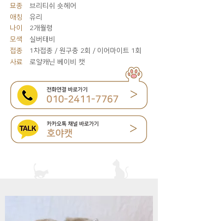
묘종
브리티쉬 숏헤어
애칭
유리
나이
2개월령
모색
실버태비
접종
1차접종 / 원구충 2회 / 이어마이트 1회
사료
로얄캐닌 베이비 캣