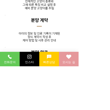
전체적인 고양이 종류와
그에 따른 특징 비교 설명 후
​예비 분양 고양이를 추림
분양 계약
아이의 정보 및 진료 기록이 기재된
정식 계약서 작성 후
​케어 방법 및 사후 관리 안내
분양 완료
전화문의
인스타
빠른상담
오시는 길
발톱 정리, 귀 청소, 목욕 서비스를
제공하며 분양 후에도 지속적인
소통을 통해 멘토링 시스템 실시
분양 후 연계 병원에 방문하여
​건강 검진 후 귀가