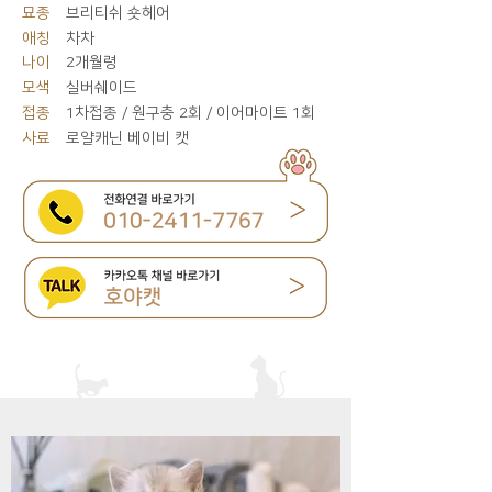
묘종
브리티쉬 숏헤어
애칭
차차
나이
2개월령
모색
실버쉐이드
접종
1차접종 / 원구충 2회 / 이어마이트 1회
사료
로얄캐닌 베이비 캣