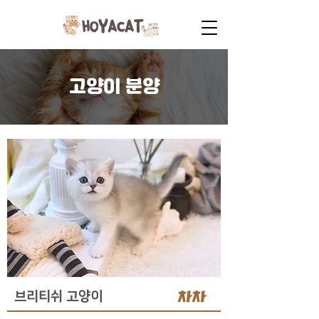
고양이 분양
차차
브리티쉬 고양이