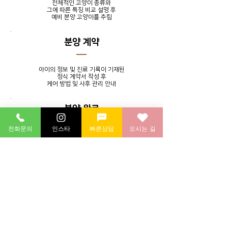
전체적인 고양이 종류와
그에 따른 특징 비교 설명 후
​예비 분양 고양이를 추림
분양 계약
아이의 정보 및 진료 기록이 기재된
정식 계약서 작성 후
​케어 방법 및 사후 관리 안내
분양 완료
전화문의
인스타
빠른상담
오시는 길
발톱 정리, 귀 청소, 목욕 서비스를
제공하며 분양 후에도 지속적인
소통을 통해 멘토링 시스템 실시
분양 후 연계 병원에 방문하여
​건강 검진 후 귀가