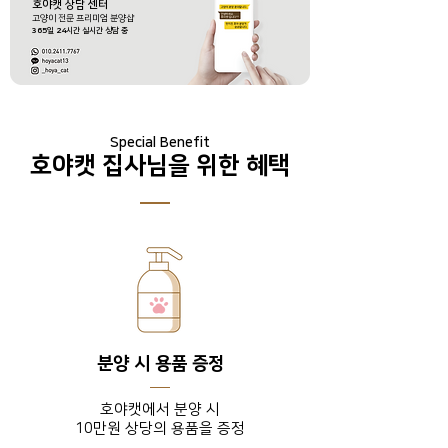
호야캣 상담 센터
​고양이 전문 프리미엄 분양샵
365
일
24
시간 실시간 상담 중
Special Benefit
호야캣 집사님을 위한 혜택
분양 시 용품 증정
호야캣에서 분양 시
10만원 상당의 용품을 증정