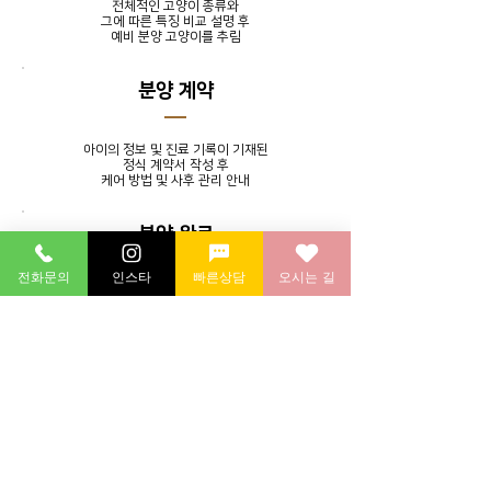
전체적인 고양이 종류와
그에 따른 특징 비교 설명 후
​예비 분양 고양이를 추림
분양 계약
아이의 정보 및 진료 기록이 기재된
정식 계약서 작성 후
​케어 방법 및 사후 관리 안내
분양 완료
전화문의
인스타
빠른상담
오시는 길
발톱 정리, 귀 청소, 목욕 서비스를
제공하며 분양 후에도 지속적인
소통을 통해 멘토링 시스템 실시
분양 후 연계 병원에 방문하여
​건강 검진 후 귀가