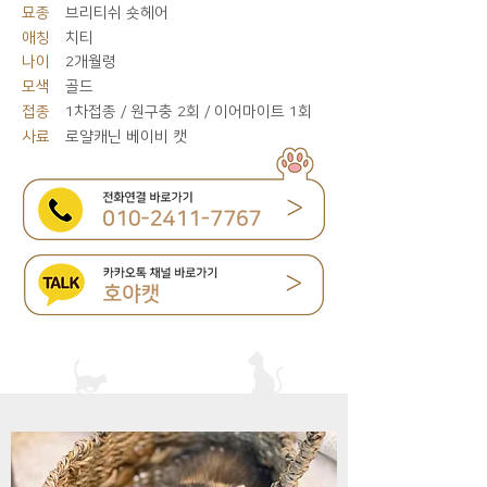
묘종
브리티쉬 숏헤어
애칭
치티
나이
2개월령
모색
골드
접종
1차접종 / 원구충 2회 / 이어마이트 1회
사료
로얄캐닌 베이비 캣