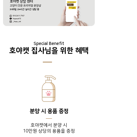
호야캣 상담 센터
​고양이 전문 프리미엄 분양샵
365
일
24
시간 실시간 상담 중
Special Benefit
호야캣 집사님을 위한 혜택
분양 시 용품 증정
호야캣에서 분양 시
10만원 상당의 용품을 증정