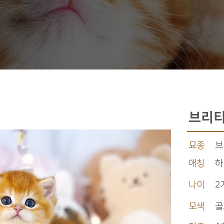
브리티
묘종
브
애칭
하
나이
2
모색
골