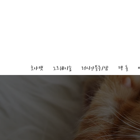
호야캣
노르웨이숲
러시안블루/샴
렉 돌