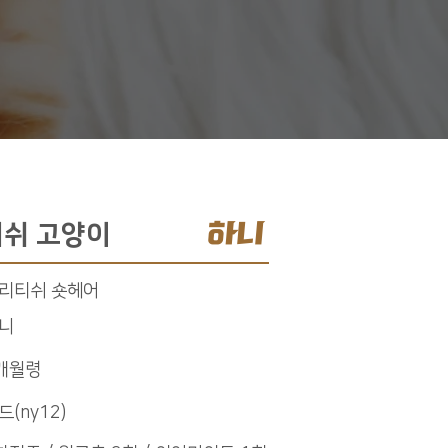
하니
쉬 고양이
리티쉬 숏헤어
니
개월령
드(ny12)