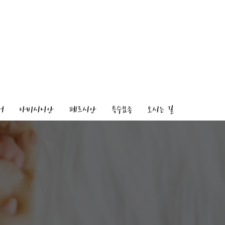
어
아비시니안
페르시안
특수묘종
오시는 길