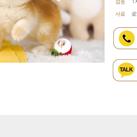
접종
1
사료
로