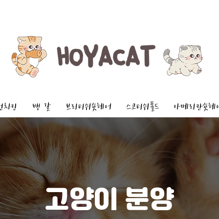
먼치킨
뱅 갈
브리티쉬숏헤어
스코티쉬폴드
아메리칸숏헤
고양이 분양