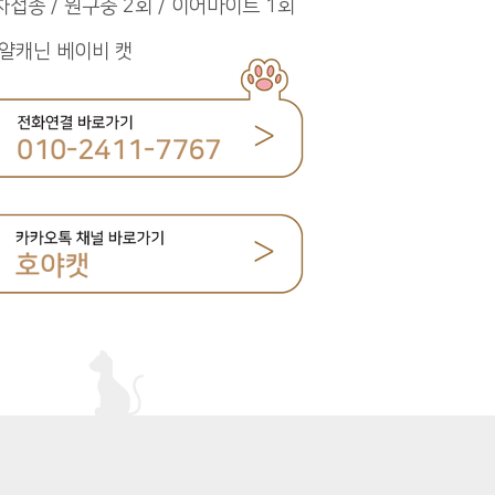
차접종 / 원구충 2회 / 이어마이트 1회
얄캐닌 베이비 캣