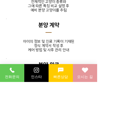
전체적인 고양이 종류와
그에 따른 특징 비교 설명 후
​예비 분양 고양이를 추림
분양 계약
아이의 정보 및 진료 기록이 기재된
정식 계약서 작성 후
​케어 방법 및 사후 관리 안내
분양 완료
전화문의
인스타
빠른상담
오시는 길
발톱 정리, 귀 청소, 목욕 서비스를
제공하며 분양 후에도 지속적인
소통을 통해 멘토링 시스템 실시
분양 후 연계 병원에 방문하여
​건강 검진 후 귀가