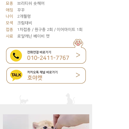
묘종
브리티쉬 숏헤어
애칭
꾸꾸
나이
2개월령
모색
크림태비
접종
1차접종 / 원구충 2회 / 이어마이트 1회
사료
로얄캐닌 베이비 캣