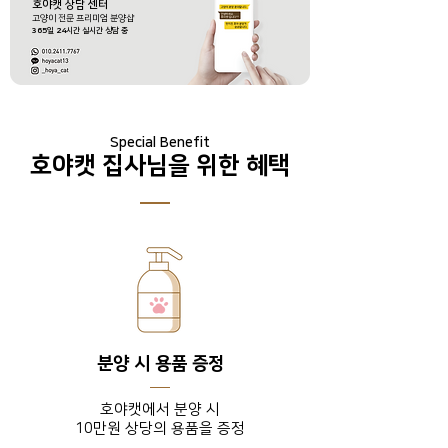
호야캣 상담 센터
​고양이 전문 프리미엄 분양샵
365
일
24
시간 실시간 상담 중
Special Benefit
호야캣 집사님을 위한 혜택
분양 시 용품 증정
호야캣에서 분양 시
10만원 상당의 용품을 증정