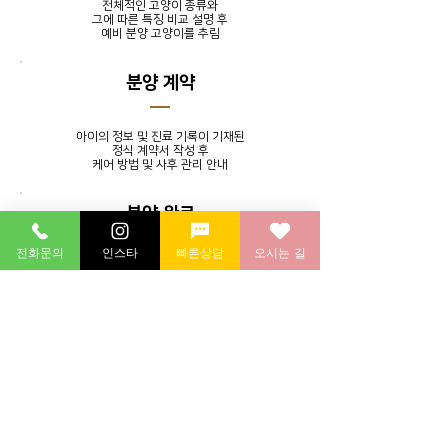
전체적인 고양이 종류와
그에 따른 특징 비교 설명 후
​예비 분양 고양이를 추림
분양 계약
아이의 정보 및 진료 기록이 기재된
정식 계약서 작성 후
​케어 방법 및 사후 관리 안내
분양 완료
전화문의
인스타
빠른상담
오시는 길
발톱 정리, 귀 청소, 목욕 서비스를
제공하며 분양 후에도 지속적인
소통을 통해 멘토링 시스템 실시
분양 후 연계 병원에 방문하여
​건강 검진 후 귀가