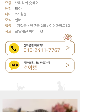
묘종
브리티쉬 숏헤어
애칭
티아
나이
2개월령
모색
실버
접종
1차접종 / 원구충 2회 / 이어마이트1회
사료
로얄캐닌 베이비 캣