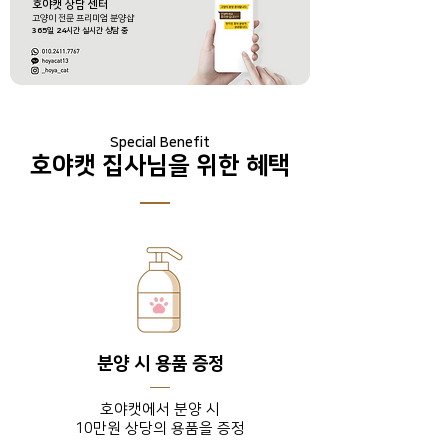
호야캣 상담 센터
​고양이 전문 프리미엄 분양샵
365
일
24
시간 실시간 상담 중
Special Benefit
호야캣 집사님을 위한 혜택
분양 시 용품 증정
호야캣에서 분양 시
10만원 상당의 용품을 증정