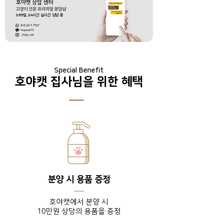
호야캣 상담 센터
​고양이 전문 프리미엄 분양샵
365
일
24
시간 실시간 상담 중
Special Benefit
호야캣 집사님을 위한 혜택
분양 시 용품 증정
호야캣에서 분양 시
10만원 상당의 용품을 증정