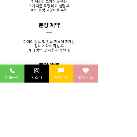
전체적인 고양이 종류와
그에 따른 특징 비교 설명 후
​예비 분양 고양이를 추림
분양 계약
아이의 정보 및 진료 기록이 기재된
정식 계약서 작성 후
​케어 방법 및 사후 관리 안내
분양 완료
전화문의
인스타
빠른상담
오시는 길
발톱 정리, 귀 청소, 목욕 서비스를
제공하며 분양 후에도 지속적인
소통을 통해 멘토링 시스템 실시
분양 후 연계 병원에 방문하여
​건강 검진 후 귀가